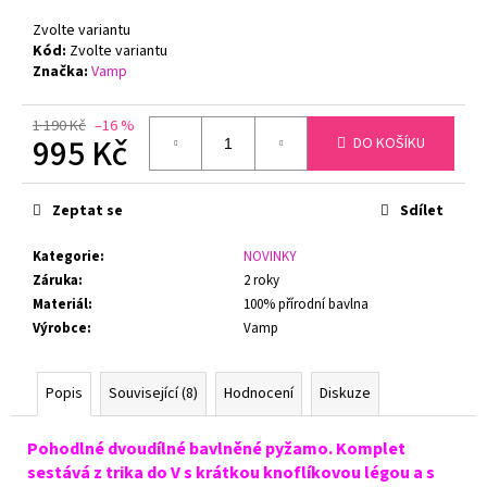
č
u
Zvolte variantu
j
Kód:
Zvolte variantu
Značka:
Vamp
e
m
e
1 190 Kč
–16 %
995 Kč
DO KOŠÍKU
Měrná
BAVLNĚNÉ
cena:
OBRÁZKOVÉ
Zeptat se
Sdílet
PONOŽKY
KOČKY
Kategorie
:
NOVINKY
LONKA
1
Záruka
:
2 roky
PÁR
Materiál
:
100% přírodní bavlna
89
Výrobce
:
Vamp
Kč
Původně:
359
Popis
Související (8)
Hodnocení
Diskuze
Kč
Pohodlné dvoudílné bavlněné pyžamo. Komplet
sestává z trika do V s krátkou knoflíkovou légou a s