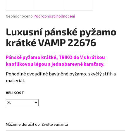
a
j
Průměrné
Neohodnoceno
Podrobnosti hodnocení
í
hodnocení
produktu
Luxusní pánské pyžamo
t
je
?
0,0
krátké VAMP 22676
z
5
hvězdiček.
Pánské pyžamo krátké, TRIKO do V s krátkou
knoflíkovou légou a jednobarevné karaťasy.
HLEDAT
Pohodlné dvoudílné bavlněné pyžamo, skvělý střih a
materiál.
D
VELIKOST
o
p
o
r
Můžeme doručit do:
Zvolte variantu
u