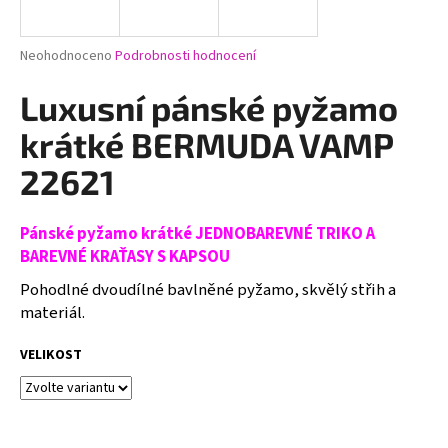
a
j
Průměrné
Neohodnoceno
Podrobnosti hodnocení
í
hodnocení
produktu
Luxusní pánské pyžamo
t
je
?
0,0
krátké BERMUDA VAMP
z
5
22621
hvězdiček.
Pánské pyžamo krátké JEDNOBAREVNÉ TRIKO A
HLEDAT
BAREVNÉ KRAŤASY S KAPSOU
Pohodlné dvoudílné bavlněné pyžamo, skvělý střih a
materiál.
D
o
VELIKOST
p
o
r
u