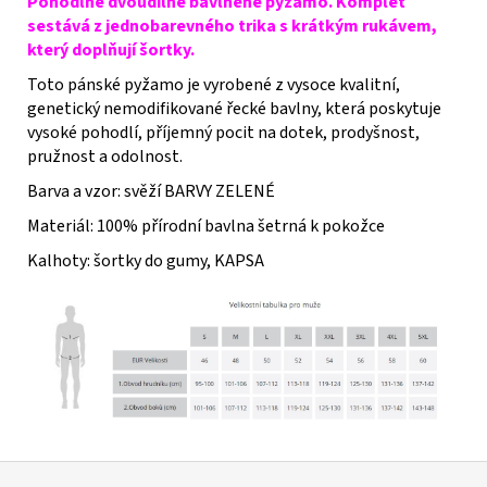
Pohodlné dvoudílné bavlněné pyžamo. Komplet
sestává z jednobarevného trika s krátkým rukávem,
který doplňují šortky.
Toto pánské pyžamo je vyrobené z vysoce kvalitní,
genetický nemodifikované řecké bavlny, která poskytuje
vysoké pohodlí, příjemný pocit na dotek, prodyšnost,
pružnost a odolnost.
Barva a vzor: svěží BARVY ZELENÉ
Materiál: 100% přírodní bavlna šetrná k pokožce
Kalhoty: šortky do gumy, KAPSA
Z