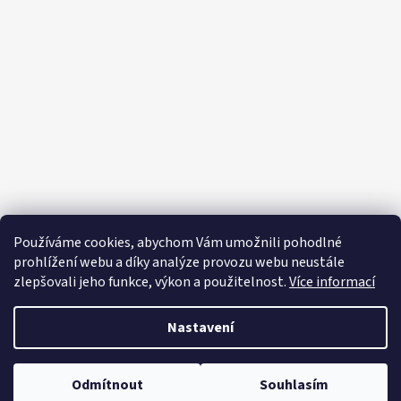
á
p
a
t
í
Používáme cookies, abychom Vám umožnili pohodlné
prohlížení webu a díky analýze provozu webu neustále
zlepšovali jeho funkce, výkon a použitelnost.
Více informací
Nastavení
Vytvořil Shoptet
Copyright 2026
Editapradlo.cz
. Všechna práva vyhrazena.
Upravit
Odmítnout
Souhlasím
nastavení cookies
Letní šaty, plavky 🎀