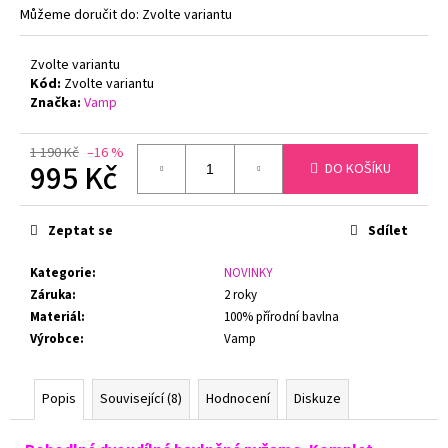
č
Můžeme doručit do:
Zvolte variantu
u
j
Zvolte variantu
e
Kód:
Zvolte variantu
m
Značka:
Vamp
e
1 190 Kč
–16 %
995 Kč
DO KOŠÍKU
MINIMIZER
NATURANA
Měrná
5363
BRUSINKA
cena:
Zeptat se
Sdílet
699
Kč
Kategorie
:
NOVINKY
Záruka
:
2 roky
Materiál
:
100% přírodní bavlna
Výrobce
:
Vamp
Popis
Související (8)
Hodnocení
Diskuze