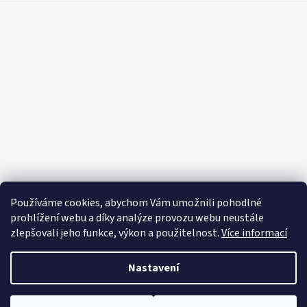
Z
á
p
a
t
í
Používáme cookies, abychom Vám umožnili pohodlné
prohlížení webu a díky analýze provozu webu neustále
zlepšovali jeho funkce, výkon a použitelnost.
Více informací
Nastavení
Vytvořil Shoptet
Copyright 2026
Editapradlo.cz
. Všechna práva vyhrazena.
Upravit