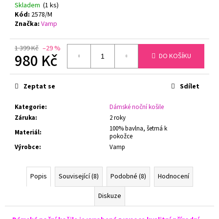
č
Skladem
(1 ks)
u
Kód:
2578/M
j
Značka:
Vamp
e
m
1 399 Kč
–29 %
e
980 Kč
DO KOŠÍKU
Měrná
cena:
NATURANA
Zeptat se
Sdílet
5063
ZMENŠOVACÍ
Kategorie
:
Dámské noční košile
PODPRSENKA
MINIMIZER
Záruka
:
2 roky
TMAVĚ
100% bavlna, šetrná k
Materiál
:
ŠEDÁ
pokožce
729
Výrobce
:
Vamp
Kč
Popis
Související (8)
Podobné (8)
Hodnocení
Diskuze