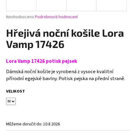
a
j
Průměrné
Neohodnoceno
Podrobnosti hodnocení
í
hodnocení
produktu
Hřejivá noční košile Lora
t
je
?
0,0
Vamp 17426
z
5
hvězdiček.
Lora Vamp 17426 potisk pejsek
HLEDAT
Dámská noční košile je vyrobená z vysoce kvalitní
přírodní egejské bavlny. Potisk pejska na přední straně.
VELIKOST
D
o
p
o
r
Můžeme doručit do:
10.8.2026
u