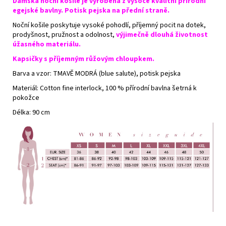
Dámská noční košile je vyrobená z vysoce kvalitní přírodní
egejské bavlny. Potisk pejska na přední straně.
Noční košile poskytuje vysoké pohodlí, příjemný pocit na dotek,
prodyšnost, pružnost a odolnost,
výjimečně dlouhá životnost
úžasného materiálu.
Kapsičky s příjemným růžovým chloupkem.
Barva a vzor: TMAVĚ MODRÁ (
blue salute), potisk pejska
Materiál: Cotton fine interlock, 100 % přírodní bavlna šetrná k
pokožce
Délka: 90 cm