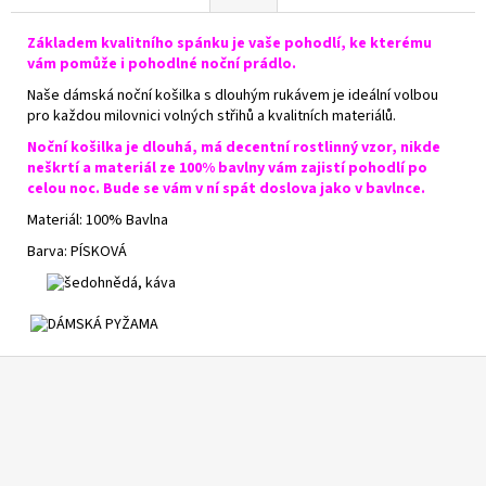
Základem kvalitního spánku je vaše pohodlí, ke kterému
vám pomůže i pohodlné noční prádlo.
Naše dámská noční košilka s dlouhým rukávem je ideální volbou
pro každou milovnici volných střihů a kvalitních materiálů.
Noční košilka je dlouhá, má decentní rostlinný vzor, nikde
neškrtí a materiál ze 100% bavlny vám zajistí pohodlí po
celou noc. Bude se vám v ní spát doslova jako v bavlnce.
Materiál: 100% Bavlna
Barva: PÍSKOVÁ
Z
á
p
a
t