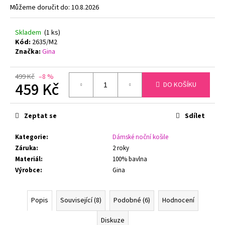
č
Můžeme doručit do:
10.8.2026
u
j
Skladem
(1 ks)
e
Kód:
2635/M2
m
Značka:
Gina
e
499 Kč
–8 %
459 Kč
DO KOŠÍKU
PODPRSENKA
S
Měrná
KOSTICÍ
FELINA
cena:
Zeptat se
Sdílet
RHAPSODY
205210
BÍLÁ
Kategorie
:
Dámské noční košile
Záruka
:
2 roky
1
650
Materiál
:
100% bavlna
Kč
Výrobce
:
Gina
Původně:
2
100
Popis
Související (8)
Podobné (6)
Hodnocení
Kč
Diskuze