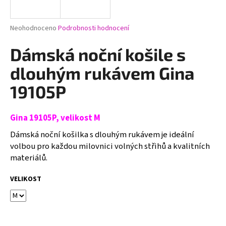
a
j
Průměrné
Neohodnoceno
Podrobnosti hodnocení
í
hodnocení
produktu
Dámská noční košile s
t
je
?
0,0
dlouhým rukávem Gina
z
5
19105P
hvězdiček.
Gina 19105P, velikost M
HLEDAT
Dámská noční košilka s dlouhým rukávem je ideální
volbou pro každou milovnici volných střihů a kvalitních
materiálů.
D
o
VELIKOST
p
o
r
u