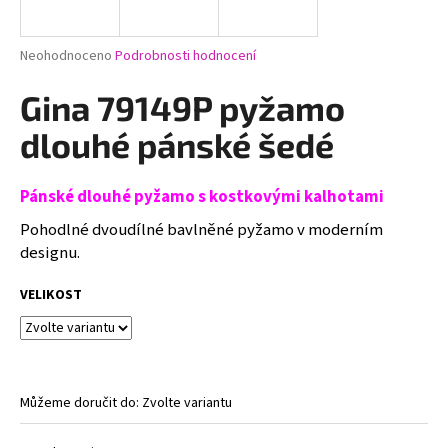
a
j
Průměrné
Neohodnoceno
Podrobnosti hodnocení
í
hodnocení
produktu
Gina 79149P pyžamo
t
je
?
0,0
dlouhé pánské šedé
z
5
hvězdiček.
Pánské dlouhé pyžamo s kostkovými kalhotami
Pohodlné dvoudílné bavlněné pyžamo v moderním
HLEDAT
designu.
VELIKOST
D
o
p
o
Můžeme doručit do:
Zvolte variantu
r
u