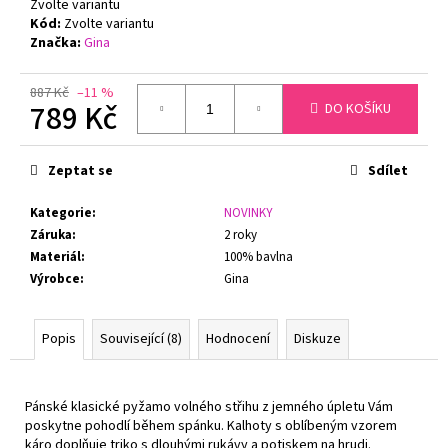
č
Zvolte variantu
u
Kód:
Zvolte variantu
Značka:
Gina
j
e
m
887 Kč
–11 %
789 Kč
DO KOŠÍKU
e
Měrná
cena:
PODPRSENKA
Zeptat se
Sdílet
S
KOSTICEMI
Kategorie
:
NOVINKY
FELINA
Záruka
:
2 roky
MOMENTS
519
Materiál
:
100% bavlna
TMAVĚ
Výrobce
:
Gina
MODRÁ
1
547
Popis
Související (8)
Hodnocení
Diskuze
Kč
Původně:
1
799
Pánské klasické pyžamo volného střihu z jemného úpletu Vám
Kč
poskytne pohodlí během spánku. Kalhoty s oblíbeným vzorem
káro doplňuje triko s dlouhými rukávy a potiskem na hrudi.