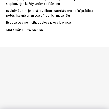
Odplouvejte každý večer do říše snů.
Bavlněný úplet je ideální volbou materiálu pro noční prádlo a
potěší hlavně příznivce přírodních materiálů.
Budete se v něm cítit doslova jako v bavlnce.
Materiál: 100% bavlna
Z
á
p
a
t
í