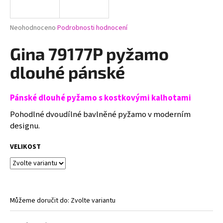
a
j
Průměrné
Neohodnoceno
Podrobnosti hodnocení
í
hodnocení
produktu
Gina 79177P pyžamo
t
je
?
0,0
dlouhé pánské
z
5
hvězdiček.
Pánské dlouhé pyžamo s kostkovými kalhotami
Pohodlné dvoudílné bavlněné pyžamo v moderním
HLEDAT
designu.
VELIKOST
D
o
p
o
Můžeme doručit do:
Zvolte variantu
r
u