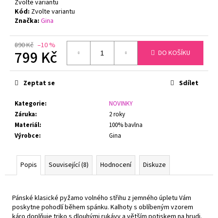
č
Zvolte variantu
u
Kód:
Zvolte variantu
Značka:
Gina
j
e
m
890 Kč
–10 %
799 Kč
DO KOŠÍKU
e
Měrná
cena:
PODPRSENKA
Zeptat se
Sdílet
S
KOSTICÍ
Kategorie
:
NOVINKY
FELINA
Záruka
:
2 roky
CONTURELLE
PROVENCE
Materiál
:
100% bavlna
80505
Výrobce
:
Gina
ČERNÁ
1
699
Popis
Související (8)
Hodnocení
Diskuze
Kč
Původně:
2
879
Pánské klasické pyžamo volného střihu z jemného úpletu Vám
Kč
poskytne pohodlí během spánku. Kalhoty s oblíbeným vzorem
káro doplňuje triko s dlouhými rukávy a větším potiskem na hrudi.