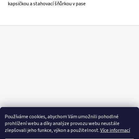
kapsičkou a stahovací šňůrkou v pase
Z
á
p
a
t
í
Používáme cookies, abychom Vám umožnili pohodlné
prohlížení webu a díky analýze provozu webu neustále
zlepšovali jeho funkce, výkon a použitelnost.
Více informací