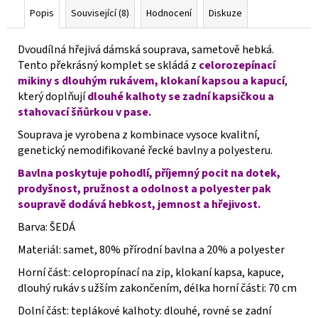
Popis
Související (8)
Hodnocení
Diskuze
Dvoudílná hřejivá dámská souprava, sametově hebká.
Tento překrásný komplet se skládá z
celorozepínací
mikiny s dlouhým rukávem, klokaní kapsou a kapucí
,
který doplňují
dlouhé kalhoty se zadní kapsičkou a
stahovací šňůrkou v pase.
Souprava je vyrobena z kombinace vysoce kvalitní,
genetický nemodifikované řecké bavlny a polyesteru.
Bavlna poskytuje pohodlí, příjemný pocit na dotek,
prodyšnost, pružnost a odolnost a polyester pak
soupravě dodává hebkost, jemnost a hřejivost.
Barva: ŠEDÁ
Materiál: samet, 80% přírodní bavlna a 20% a polyester
Horní část: celopropínací na zip, klokaní kapsa, kapuce,
dlouhý rukáv s užším zakončením, délka horní části: 70 cm
Dolní část: teplákové kalhoty: dlouhé, rovné se zadní