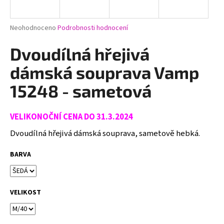
a
j
Průměrné
Neohodnoceno
Podrobnosti hodnocení
í
hodnocení
produktu
Dvoudílná hřejivá
t
je
?
0,0
dámská souprava Vamp
z
5
15248 - sametová
hvězdiček.
VELIKONOČNÍ CENA DO 31.3.2024
HLEDAT
Dvoudílná hřejivá dámská souprava, sametově hebká.
BARVA
D
o
p
o
VELIKOST
r
u