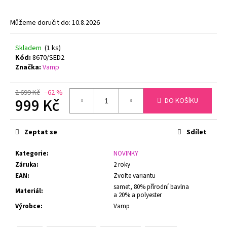
č
u
Můžeme doručit do:
10.8.2026
j
e
m
Skladem
(1 ks)
e
Kód:
8670/SED2
Značka:
Vamp
NATURANA
2 699 Kč
–62 %
5063
999 Kč
DO KOŠÍKU
ZMENŠOVACÍ
PODPRSENKA
Měrná
MINIMIZER
cena:
TMAVĚ
Zeptat se
Sdílet
ŠEDÁ
729
Kategorie
:
NOVINKY
Kč
Záruka
:
2 roky
EAN
:
Zvolte variantu
samet, 80% přírodní bavlna
Materiál
:
a 20% a polyester
Výrobce
:
Vamp