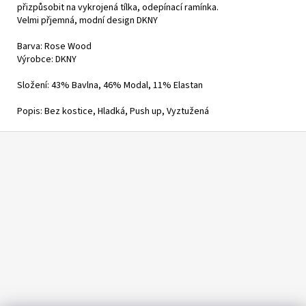
přizpůsobit na vykrojená tílka, odepínací ramínka.
Velmi přjemná, modní design DKNY
Barva:
Rose Wood
Výrobce:
DKNY
Složení:
43% Bavlna, 46% Modal, 11% Elastan
Popis:
Bez kostice, Hladká, Push up, Vyztužená
Z
á
p
a
t
í