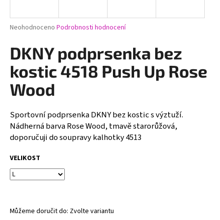
a
j
Průměrné
Neohodnoceno
Podrobnosti hodnocení
í
hodnocení
produktu
DKNY podprsenka bez
t
je
?
0,0
kostic 4518 Push Up Rose
z
5
Wood
hvězdiček.
Sportovní podprsenka DKNY bez kostic s výztuží.
HLEDAT
Nádherná barva Rose Wood, tmavě starorůžová,
doporučuji do soupravy kalhotky 4513
D
VELIKOST
o
p
o
r
u
Můžeme doručit do:
Zvolte variantu