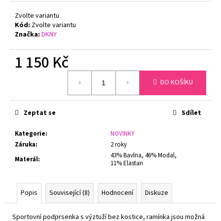
č
u
Zvolte variantu
j
Kód:
Zvolte variantu
e
Značka:
DKNY
m
e
1 150 Kč
Měrná
DO KOŠÍKU
cena:
FLORA
DÁMSKÝ
HŘEJIVÝ
ŽUPAN
Zeptat se
Sdílet
SE
ŠÁLOVÝM
Kategorie
:
NOVINKY
LÍMCEM
VESTIS
Záruka
:
2 roky
25
43% Bavlna, 46% Modal,
56
Materál
:
11% Elastan
1
360
Kč
Popis
Související (8)
Hodnocení
Diskuze
Sportovní podprsenka s výztuží bez kostice, ramínka jsou možná