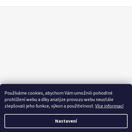
Z
á
p
a
t
í
Používáme cookies, abychom Vám umožnili pohodlné
prohlížení webu a díky analýze provozu webu neustále
zlepšovali jeho funkce, výkon a použitelnost.
Více informací
Nastavení
Vytvořil Shoptet