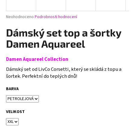
a
j
Průměrné
Neohodnoceno
Podrobnosti hodnocení
í
hodnocení
produktu
Dámský set top a šortky
t
je
?
0,0
Damen Aquareel
z
5
hvězdiček.
Damen Aquareel Collection
Dámský set od LivCo Corsetti, který se skládá z topu a
HLEDAT
šortek.
Perfektní do teplých dnů!
BARVA
D
o
p
VELIKOST
o
r
u