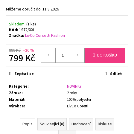
č
u
Můžeme doručit do:
11.8.2026
j
e
Skladem
(1 ks)
m
Kód:
1972/XXL
e
Značka:
LivCo Corsetti Fashion
999 Kč
–20 %
ZMENŠOVACÍ
799 Kč
DO KOŠÍKU
PODPRSENKA
MINIMIZER
Měrná
NATURANA
cena:
5063
Zeptat se
Sdílet
719
Kč
Kategorie
:
NOVINKY
Původně:
Záruka
:
2 roky
799
Kč
Materiál
:
100% polyester
Výrobce
:
LivCo Coretti
Popis
Související (8)
Hodnocení
Diskuze