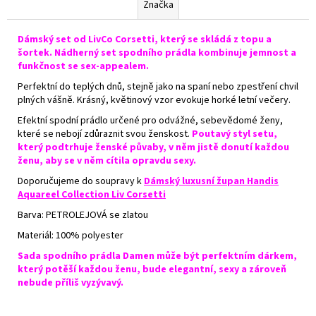
Značka
Dámský set od LivCo Corsetti, který se skládá z topu a
šortek. Nádherný set spodního prádla kombinuje jemnost a
funkčnost se sex-appealem.
Perfektní do teplých dnů, stejně jako na spaní nebo zpestření chvil
plných vášně. Krásný, květinový vzor evokuje horké letní večery.
Efektní spodní prádlo určené pro odvážné, sebevědomé ženy,
které se nebojí zdůraznit svou ženskost.
Poutavý styl setu,
který podtrhuje ženské půvaby, v něm jistě donutí každou
ženu, aby se v něm cítila opravdu sexy.
Doporučujeme do soupravy k
Dámský luxusní župan Handis
Aquareel Collection Liv Corsetti
Barva: PETROLEJOVÁ se zlatou
Materiál: 100% polyester
Sada spodního prádla Damen může být perfektním dárkem,
který potěší každou ženu, bude elegantní, sexy a zároveň
nebude příliš vyzývavý.