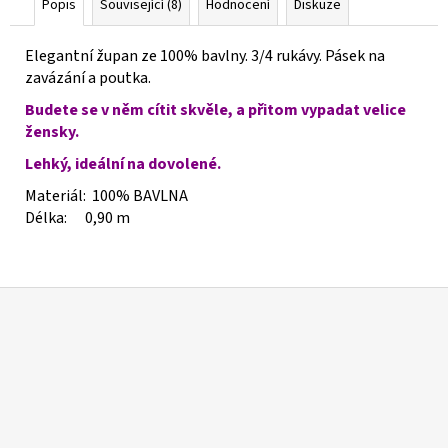
Popis
Související (8)
Hodnocení
Diskuze
Elegantní župan ze 100% bavlny. 3/4 rukávy. Pásek na
zavázání a poutka.
Budete se v něm cítit skvěle, a přitom vypadat velice
žensky.
Lehký, ideální na dovolené.
Materiál: 100% BAVLNA
Délka: 0,90 m
Z
á
p
a
t
í