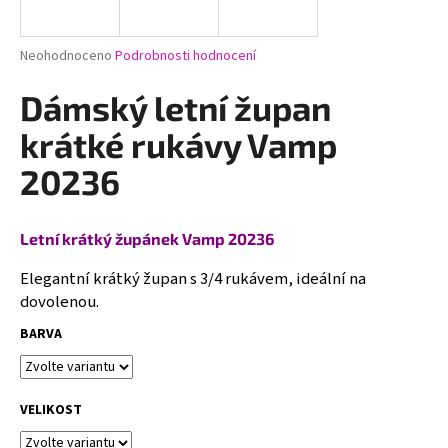
a
j
Průměrné
Neohodnoceno
Podrobnosti hodnocení
í
hodnocení
produktu
Dámský letní župan
t
je
?
0,0
krátké rukávy Vamp
z
5
20236
hvězdiček.
HLEDAT
Letní krátký župánek Vamp 20236
Elegantní krátký župan s 3/4 rukávem, ideální na
dovolenou.
D
BARVA
o
p
o
r
VELIKOST
u