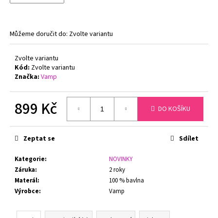
č
u
j
e
Můžeme doručit do:
Zvolte variantu
m
e
Zvolte variantu
Kód:
Zvolte variantu
Značka:
Vamp
GINA
DÁMSKÉ
KALHOTKY
899 Kč
KLASICKÝ
DO KOŠÍKU
STŘIH
Měrná
BAMBOO
cena:
GINA
Zeptat se
Sdílet
00019
199
Kategorie
:
NOVINKY
Kč
Původně:
Záruka
:
2 roky
299
Materál
:
100 % bavlna
Kč
Výrobce
:
Vamp