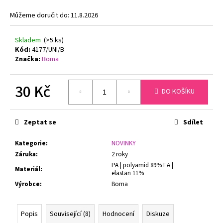
č
u
Můžeme doručit do:
11.8.2026
j
e
Skladem
(>5 ks)
m
Kód:
4177/UNI/B
e
Značka:
Boma
PODPRSENKA
30 Kč
DO KOŠÍKU
S
KOSTICEMI
Měrná
FELINA
cena:
MOMENTS
Zeptat se
Sdílet
519
TMAVĚ
Kategorie
:
NOVINKY
MODRÁ
Záruka
:
2 roky
1
PA | polyamid 89% EA |
547
Materiál
:
elastan 11%
Kč
Původně:
Výrobce
:
Boma
1
799
Kč
Popis
Související (8)
Hodnocení
Diskuze