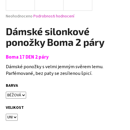
a
j
Průměrné
Neohodnoceno
Podrobnosti hodnocení
í
hodnocení
produktu
Dámské silonkové
t
je
?
0,0
ponožky Boma 2 páry
z
5
hvězdiček.
Boma 17 DEN 2 páry
Dámské ponožky s velmi jemným svěrem lemu.
HLEDAT
Parfémované, bez paty se zesílenou špicí.
BARVA
D
o
p
VELIKOST
o
r
u