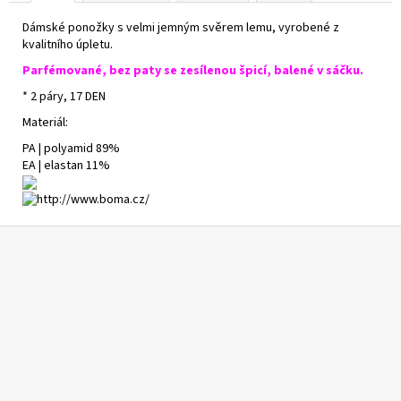
Dámské ponožky s velmi jemným svěrem lemu, vyrobené z
kvalitního úpletu.
Parfémované, bez paty se zesílenou špicí, balené v sáčku.
* 2 páry, 17 DEN
Materiál:
PA | polyamid 89%
EA | elastan 11%
Z
á
p
a
t
í