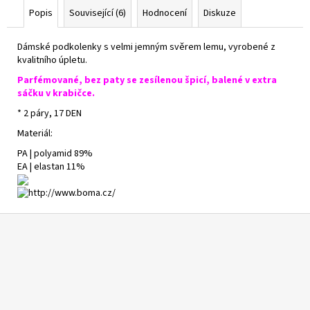
Popis
Související (6)
Hodnocení
Diskuze
Dámské podkolenky s velmi jemným svěrem lemu, vyrobené z
kvalitního úpletu.
Parfémované, bez paty se zesílenou špicí, balené v extra
sáčku v krabičce.
* 2 páry, 17 DEN
Materiál:
PA | polyamid 89%
EA | elastan 11%
Z
á
p
a
t