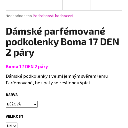
a
j
Průměrné
Neohodnoceno
Podrobnosti hodnocení
í
hodnocení
produktu
Dámské parfémované
t
je
?
0,0
podkolenky Boma 17 DEN
z
5
2 páry
hvězdiček.
Boma 17 DEN 2 páry
HLEDAT
Dámské podkolenky s velmi jemným svěrem lemu.
Parfémované, bez paty se zesílenou špicí.
D
BARVA
o
p
o
r
VELIKOST
u