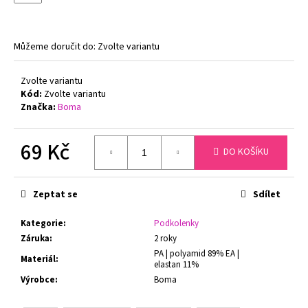
č
u
j
e
Můžeme doručit do:
Zvolte variantu
m
e
Zvolte variantu
Kód:
Zvolte variantu
Značka:
Boma
PODPRSENKA
S
KOSTICEMI
69 Kč
DO KOŠÍKU
FELINA
MOMENTS
Měrná
519
cena:
TMAVĚ
Zeptat se
Sdílet
MODRÁ
1
Kategorie
:
Podkolenky
547
Záruka
:
2 roky
Kč
Původně:
PA | polyamid 89% EA |
Materiál
:
1
elastan 11%
799
Výrobce
:
Boma
Kč