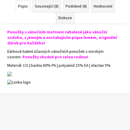
Popis
Související (8)
Podobné (6)
Hodnocení
Diskuze
Ponožky s vánočním motivem zabalené jako vánoční
ozdoba, s jemným a nestahujícím pique lemem, originální
dárek pro každého!
Dárkové balení úžasných vánočních ponožek s norským
vzorem.
Ponožky vhodné pro celou rodinu!
Materiál: CO | bavlna 80% PA | polyamid 15% EA | elastan 5%
Z
á
p
a
t