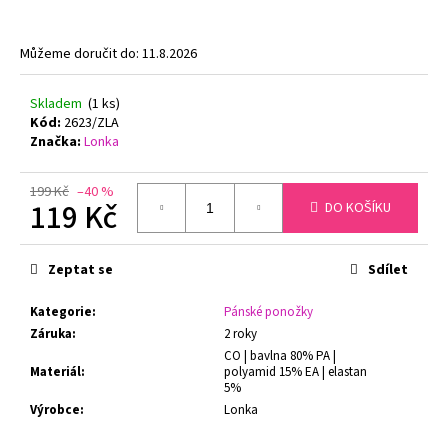
č
u
j
Můžeme doručit do:
11.8.2026
e
m
Skladem
(1 ks)
e
Kód:
2623/ZLA
Značka:
Lonka
PODPRSENKA
S
199 Kč
–40 %
KOSTICÍ
119 Kč
DO KOŠÍKU
FELINA
CONTURELLE
Měrná
PROVENCE
cena:
Zeptat se
Sdílet
80505
ČERNÁ
Kategorie
:
Pánské ponožky
1
699
Záruka
:
2 roky
Kč
CO | bavlna 80% PA |
Původně:
Materiál
:
polyamid 15% EA | elastan
2
5%
879
Výrobce
:
Lonka
Kč