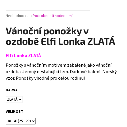
a
j
Průměrné
Neohodnoceno
Podrobnosti hodnocení
í
hodnocení
produktu
Vánoční ponožky v
t
je
?
0,0
ozdobě Elfi Lonka ZLATÁ
z
5
hvězdiček.
Elfi Lonka ZLATÁ
Ponožky s vánočním motivem zabalené jako vánoční
HLEDAT
ozdoba. Jemný nestahující lem. Dárkové balení. Norský
vzor. Ponožky vhodné pro celou rodinu!
D
BARVA
o
p
o
VELIKOST
r
u