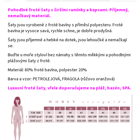
Pohodlné froté šaty s širšími ramínky a kapsami. Příjemný,
nemačkavý materiál.
Šaty jsou vyrobené z froté bavlny s příměsí polyesteru. Froté
bavlna je vysoce savá, rychle schne, je dobře prodyšná.
Šaty jsou příjemné a hebké na dotek, jsou lehoučké a nemačkají
se.
Buďte u moře styloví bez námahy s těmito měkkými a pohodlnými
plážovými šaty z froté.
Materiál: 80% froté bavlna, polyester 20%
Barva a vzor: PETROLEJOVÁ, FRAGOLA (růžovo oranžová)
Luxusní froté šaty, vřele doporučujeme na pláž, bazén, SPA.