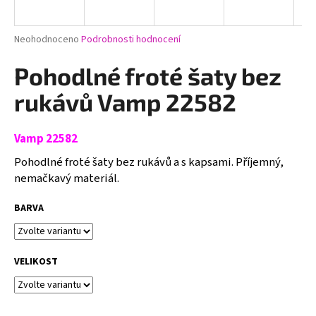
a
j
Průměrné
Neohodnoceno
Podrobnosti hodnocení
í
hodnocení
produktu
Pohodlné froté šaty bez
t
je
?
0,0
rukávů Vamp 22582
z
5
hvězdiček.
Vamp 22582
Pohodlné froté šaty bez rukávů a s kapsami. Příjemný,
HLEDAT
nemačkavý materiál.
BARVA
D
o
p
VELIKOST
o
r
u