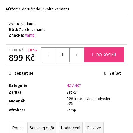
č
u
Můžeme doručit do:
Zvolte variantu
j
e
Zvolte variantu
m
Kód:
Zvolte variantu
e
Značka:
Vamp
1 100 Kč
–18 %
BAVLNĚNÉ
899 Kč
DO KOŠÍKU
OBRÁZKOVÉ
PONOŽKY
Měrná
KOČKY
cena:
LONKA
Zeptat se
Sdílet
1
PÁR
Kategorie
:
NOVINKY
89
Záruka
:
2 roky
Kč
Původně:
80% froté bavlna, polyester
Materiál
:
20%
359
Kč
Výrobce
:
Vamp
Popis
Související (8)
Hodnocení
Diskuze