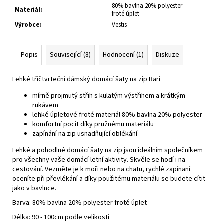
80% bavlna 20% polyester
Materiál
:
froté úplet
Výrobce
:
Vestis
Popis
Související (8)
Hodnocení (1)
Diskuze
Lehké tříčtvrteční dámský domácí šaty na zip Bari
mírně projmutý střih s kulatým výstřihem a krátkým
rukávem
lehké úpletové froté materiál 80% bavlna 20% polyester
komfortní pocit díky pružnému materiálu
zapínání na zip usnadňující oblékání
Lehké a pohodlné domácí šaty na zip jsou ideálním společníkem
pro všechny vaše domácí letní aktivity. Skvěle se hodí i na
cestování. Vezměte je k moři nebo na chatu, rychlé zapínaní
oceníte při převlékání a díky použitému materiálu se budete cítit
jako v bavlnce.
Barva: 80% bavlna 20% polyester froté úplet
Délka: 90 - 100cm podle velikosti