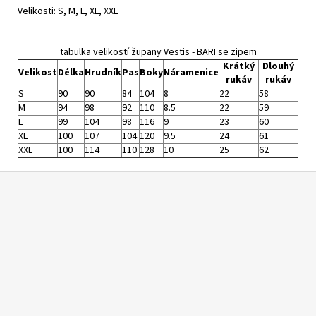
Velikosti: S, M, L, XL, XXL
tabulka velikostí župany Vestis - BARI se zipem
Krátký
Dlouhý
Velikost
Délka
Hrudník
Pas
Boky
Náramenice
rukáv
rukáv
S
90
90
84
104
8
22
58
M
94
98
92
110
8.5
22
59
L
99
104
98
116
9
23
60
XL
100
107
104
120
9.5
24
61
XXL
100
114
110
128
10
25
62
Z
á
p
a
t
í