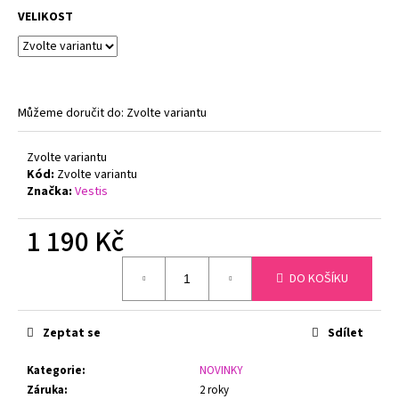
č
VELIKOST
u
j
e
m
e
Můžeme doručit do:
Zvolte variantu
PODPRSENKA
Zvolte variantu
S
Kód:
Zvolte variantu
KOSTICÍ
Značka:
Vestis
FELINA
RHAPSODY
205210
1 190 Kč
BÍLÁ
Měrná
1
DO KOŠÍKU
cena:
650
Kč
Původně:
2
Zeptat se
Sdílet
100
Kč
Kategorie
:
NOVINKY
Záruka
:
2 roky