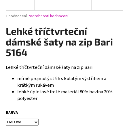
a
j
Průměrné
1 hodnocení
Podrobnosti hodnocení
í
hodnocení
produktu
Lehké tříčtvrteční
t
je
?
5,0
dámské šaty na zip Bari
z
5
5164
hvězdiček.
Lehké tříčtvrteční dámské šaty na zip Bari
HLEDAT
mírně projmutý střih s kulatým výstřihem a
krátkým rukávem
D
lehké úpletové froté materiál 80% bavlna 20%
o
polyester
p
o
BARVA
r
u