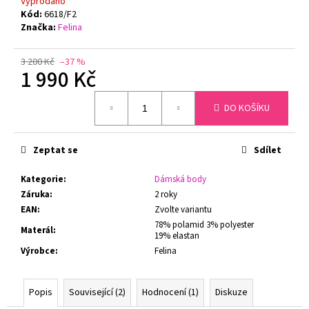
č
Vyprodáno
Kód:
6618/F2
u
Značka:
Felina
j
e
m
3 200 Kč
–37 %
1 990 Kč
e
Měrná
DO KOŠÍKU
cena:
GINA
DÁMSKÉ
KALHOTKY
Zeptat se
Sdílet
KLASICKÝ
STŘIH
BAMBOO
Kategorie
:
Dámská body
GINA
Záruka
:
2 roky
00019
EAN
:
Zvolte variantu
199
78% polamid 3% polyester
Kč
Materál
:
19% elastan
Původně:
Výrobce
:
Felina
299
Kč
Popis
Související (2)
Hodnocení (1)
Diskuze