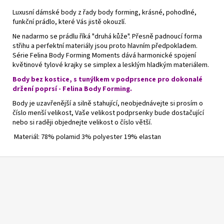
Luxusní dámské body z řady body forming, krásné, pohodlné,
funkční prádlo, které Vás jistě okouzlí.
Ne nadarmo se prádlu říká "druhá kůže". Přesně padnoucí forma
střihu a perfektní materiály jsou proto hlavním předpokladem.
Série Felina Body Forming Moments dává harmonické spojení
květinové tylové krajky se simplex a lesklým hladkým materiálem.
Body bez kostice, s tunýlkem v podprsence pro dokonalé
držení poprsí - Felina Body Forming.
Body je uzavřenější a silně stahující, neobjednávejte si prosím o
číslo menší velikost, Vaše velikost podprsenky bude dostačující
nebo si raději objednejte velikost o číslo větší.
Materiál: 78% polamid 3% polyester 19% elastan
Z
á
p
a
t