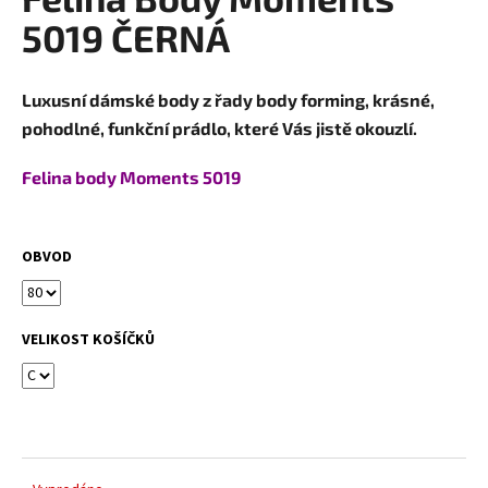
je
a
5,0
5019 ČERNÁ
z
j
5
í
hvězdiček.
Luxusní dámské body z řady body forming, krásné,
t
pohodlné, funkční prádlo, které Vás jistě okouzlí.
?
Felina body Moments 5019
HLEDAT
OBVOD
VELIKOST KOŠÍČKŮ
D
o
p
o
r
u