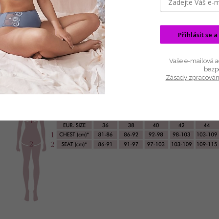
Skvělé šaty na společenské akce, svatby. Dokonalý vzhled 
Šaty mají vzorovaný přední díl s kulatým výstřihem, zadní díl je 
Přihlásit se a
Materiál: jersey - viskóza 95%, elastane 5%
Barva: ČERNÁ/BÍLÁ/ČERVENÁ/FIALOVÁ
Vaše e-mailová ad
bezp
Délka: 100 cm
Zásady zpracován