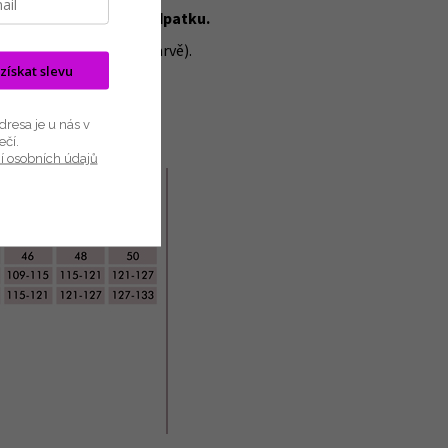
se sakem a boty na podpatku.
jednobarevný (v černé barvě).
 získat slevu
resa je u nás v
ečí.
í osobních údajů