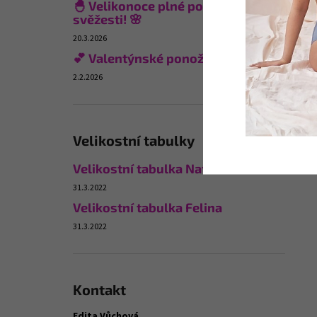
🐣 Velikonoce plné pohodlí a
svěžesti! 🌸
20.3.2026
💕 Valentýnské ponožky
2.2.2026
Velikostní tabulky
Velikostní tabulka Naturana
31.3.2022
Velikostní tabulka Felina
31.3.2022
Kontakt
Edita Vůchová