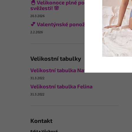
🐣 Velikonoce plné pohodlí a
svěžesti! 🌸
20.3.2026
💕 Valentýnské ponožky
2.2.2026
Velikostní tabulky
Velikostní tabulka Naturana
31.3.2022
Velikostní tabulka Felina
31.3.2022
Kontakt
Edita Vůchová