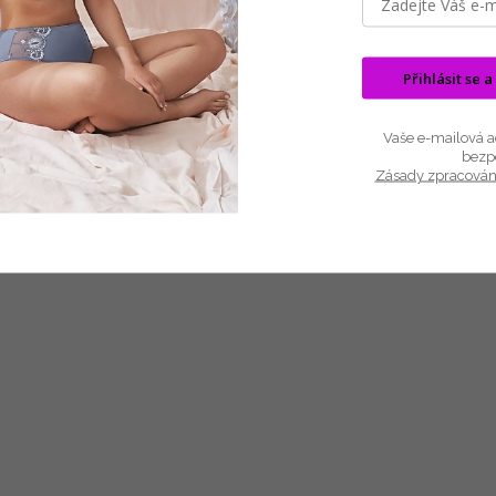
Velmi přjemná, modní design DKNY
Výrobce:
DKNY
Kolekce:
Cozy Boyfriend
Přihlásit se a
Složení:
43% Bavlna, 46% Modal, 11% Elastan
Popis:
Braletka, Hladká, Nevyztužená
Vaše e-mailová ad
bezp
Zásady zpracován