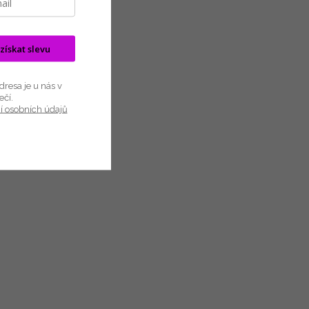
 získat slevu
resa je u nás v
ečí.
í osobních údajů