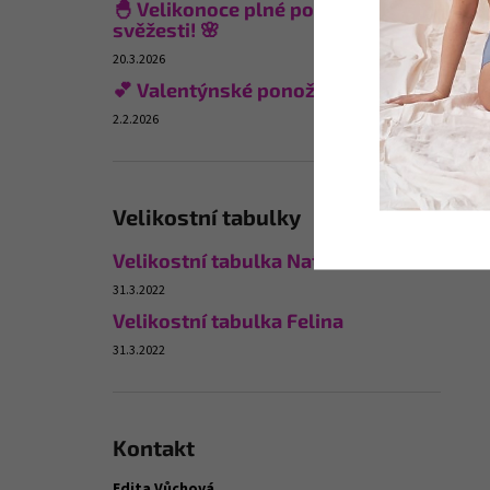
🐣 Velikonoce plné pohodlí a
svěžesti! 🌸
20.3.2026
💕 Valentýnské ponožky
2.2.2026
Velikostní tabulky
Velikostní tabulka Naturana
31.3.2022
Velikostní tabulka Felina
31.3.2022
Kontakt
Edita Vůchová