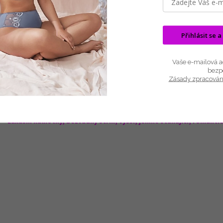
Popis
Související (7)
Hodnocení
Diskuze
Přihlásit se a
Felina Conturelle PROVENCE 81305 jsou kalhotky s vyšším pasem 
Vaše e-mailová ad
Vyšívaný květinový motiv na průhledném tylu na bocích. Dokonale zako
bezp
Materiál: 80% Polyamid, 12% Elasthan, 8% Polyester
Zásady zpracován
Barvy: BÍLÁ, ČERNÁ, VANILKA, PORCELÁN/RŮŽOVÁ, ČERVENÁ
VELIKOSTNÍ TABULKY FELINA ZDE
Luxusní kalhotky, bezvadný střih, vyšší, jemně stahující, romanti