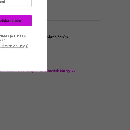
 získat slevu
a krásnými dekoracemi.
resa je u nás v
nčené s malým půlkruhovým ohraničením.
ečí.
í osobních údajů
cká květinová krajka na elastickém tylu.