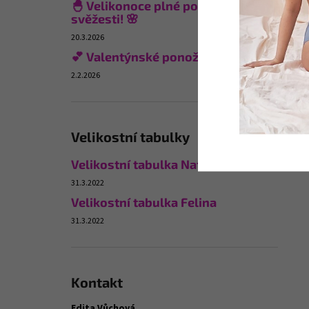
🐣 Velikonoce plné pohodlí a
svěžesti! 🌸
20.3.2026
💕 Valentýnské ponožky
2.2.2026
Velikostní tabulky
Velikostní tabulka Naturana
31.3.2022
Velikostní tabulka Felina
31.3.2022
Kontakt
Edita Vůchová