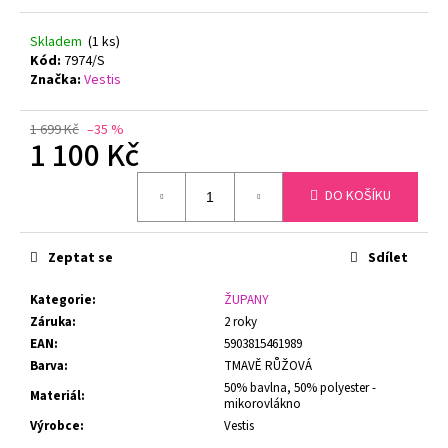
č
u
Skladem
(1 ks)
j
Kód:
7974/S
e
Značka:
Vestis
m
e
1 699 Kč
–35 %
1 100 Kč
GINA
Měrná
DÁMSKÉ
DO KOŠÍKU
cena:
KALHOTKY
KLASICKÝ
STŘIH
BAMBOO
Zeptat se
Sdílet
GINA
00019
Kategorie
:
ŽUPANY
199
Záruka
:
2 roky
Kč
EAN
:
5903815461989
Původně:
Barva
:
TMAVĚ RŮŽOVÁ
299
Kč
50% bavlna, 50% polyester -
Materiál
:
mikorovlákno
Výrobce
:
Vestis