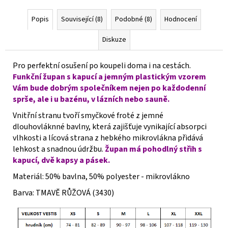
Popis
Související (8)
Podobné (8)
Hodnocení
Diskuze
Pro perfektní osušení po koupeli doma i na cestách.
Funkční župan s kapucí a jemným plastickým vzorem
Vám bude dobrým společníkem nejen po každodenní
sprše, ale i u bazénu, v lázních nebo sauně.
Vnitřní stranu tvoří smyčkové froté z jemné
dlouhovláknné bavlny, která zajišťuje vynikající absorpci
vlhkosti a lícová strana z hebkého mikrovlákna přidává
lehkost a snadnou údržbu.
Župan má pohodlný střih s
kapucí, dvě kapsy a pásek.
Materiál:
50% bavlna, 50% polyester - mikrovlákno
Barva: TMAVĚ RŮŽOVÁ (3430)