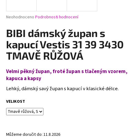
a
j
Průměrné
Neohodnoceno
Podrobnosti hodnocení
í
hodnocení
produktu
BIBI dámský župan s
t
je
?
0,0
kapucí Vestis 31 39 3430
z
5
TMAVĚ RŮŽOVÁ
hvězdiček.
Velmi pěkný župan, froté župan s tlačeným vzorem,
HLEDAT
kapuca a kapsy
Lehký, dámský savý župan s kapucí v klasické délce.
D
VELIKOST
o
p
o
r
u
Můžeme doručit do:
11.8.2026