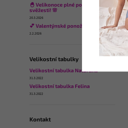
🐣 Velikonoce plné pohodlí a
svěžesti! 🌸
20.3.2026
💕 Valentýnské ponožky
2.2.2026
Velikostní tabulky
Velikostní tabulka Naturana
31.3.2022
Velikostní tabulka Felina
31.3.2022
Kontakt