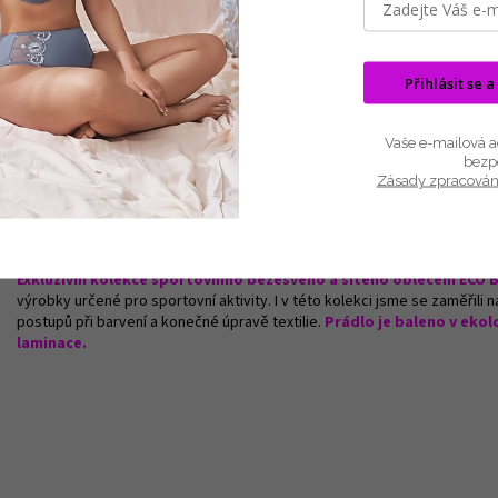
Popis
Související (3)
Hodnocení
Diskuze
Dlouhé legíny s vysokým pasem a širokou pasovou záložkou, dámsk
Přihlásit se a
Legíny jsou doplněné vypleteným pruhem na předním a zadním díle. Legí
logo.
Vzhledem k vyšší gramáži použitého materiálu jsou legíny ide
Vaše e-mailová ad
Materiál: 78% Viskóza ( Bambus ) 17% Polyamid 5% Elastan
bezp
Zásady zpracován
Barva: ČERNÁ, TMAVĚ MODRÁ
Materiál je vyroben z bambusového vlákna, které je doplněno elastanem. Ú
na nošení.
Exkluzivní kolekce sportovního bezešvého a šitého oblečení ECO
výrobky určené pro sportovní aktivity. I v této kolekci jsme se zaměřili
postupů při barvení a konečné úpravě textilie.
Prádlo je baleno v eko
laminace.