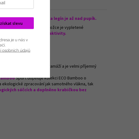
é bezešvé prádlo. Výška legín je až nad pupík.
 získat slevu
ny jsou jednobarevné. V záložce je vypletené
ální na různé sportovní aktivity.
resa je u nás v
ečí.
í osobních údajů
plet je silnější, s vyšší gramáží a je velmi příjemný
 Bamboo
Sport doplňuje kolekci ECO Bamboo o
 na ekologické zpracování jak samotného vlákna, tak
logických sáčcích a doplněno krabičkou bez