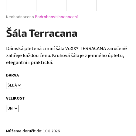
a
j
Průměrné
Neohodnoceno
Podrobnosti hodnocení
í
hodnocení
produktu
Šála Terracana
t
je
?
0,0
z
Dámská pletená zimní šála VoXX® TERRACANA zaručeně
5
zahřeje každou ženu. Kruhová šála je z jemného úpletu,
hvězdiček.
elegantní i praktická.
HLEDAT
BARVA
D
VELIKOST
o
p
o
r
u
Můžeme doručit do:
10.8.2026