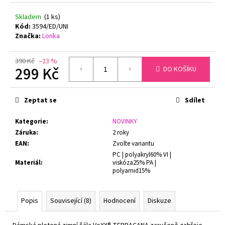
č
u
Skladem
(1 ks)
j
Kód:
3594/ED/UNI
e
Značka:
Lonka
m
e
390 Kč
–23 %
299 Kč
DO KOŠÍKU
FLORA
Měrná
DÁMSKÝ
cena:
Zeptat se
Sdílet
HŘEJIVÝ
ŽUPAN
SE
Kategorie
:
NOVINKY
ŠÁLOVÝM
Záruka
:
2 roky
LÍMCEM
EAN
:
Zvolte variantu
VESTIS
25
PC | polyakryl60% VI |
56
Materiál
:
viskóza25% PA |
polyamid15%
1
360
Kč
Popis
Související (8)
Hodnocení
Diskuze