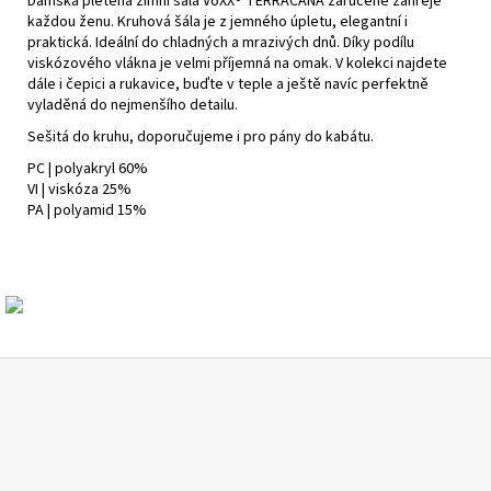
Dámská pletená zimní šála VoXX® TERRACANA zaručeně zahřeje
každou ženu. Kruhová šála je z jemného úpletu, elegantní i
praktická. Ideální do chladných a mrazivých dnů. Díky podílu
viskózového vlákna je velmi příjemná na omak. V kolekci najdete
dále i čepici a rukavice, buďte v teple a ještě navíc perfektně
vyladěná do nejmenšího detailu.
Sešitá do kruhu, doporučujeme i pro pány do kabátu.
PC | polyakryl 60%
VI | viskóza 25%
PA | polyamid 15%
Z
á
p
a
t