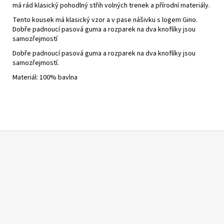
má rád klasický pohodlný střih volných trenek a přírodní materiály.
Tento kousek má klasický vzor a v pase nášivku s logem Gino.
Dobře padnoucí pasová guma a rozparek na dva knoflíky jsou
samozřejmostí
Dobře padnoucí pasová guma a rozparek na dva knoflíky jsou
samozřejmostí.
Materiál:
100% bavlna
Z
á
p
a
t
í