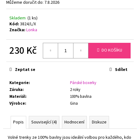
č
Můžeme doručit do:
7.8.2026
u
j
Skladem
(1 ks)
e
Kód:
3824/L/X
m
Značka:
Lonka
e
230 Kč
DO KOŠÍKU
PODPRSENKA
Měrná
S
KOSTICEMI
cena:
FELINA
Zeptat se
Sdílet
MOMENTS
519
Kategorie
:
Pánské boxerky
TMAVĚ
Záruka
:
2 roky
MODRÁ
Materiál
:
100% bavlna
1
Výrobce
:
Gina
547
Kč
Původně:
1
Popis
Související (4)
Hodnocení
Diskuze
799
Kč
Volné trenky ze 100% bavlny jsou ideální volbou pro každého, kdo