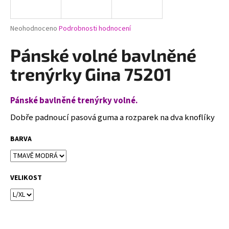
a
j
Průměrné
Neohodnoceno
Podrobnosti hodnocení
í
hodnocení
produktu
Pánské volné bavlněné
t
je
?
0,0
trenýrky Gina 75201
z
5
hvězdiček.
Pánské bavlněné trenýrky volné.
Dobře padnoucí pasová guma a rozparek na dva knoflíky
HLEDAT
BARVA
D
o
VELIKOST
p
o
r
u