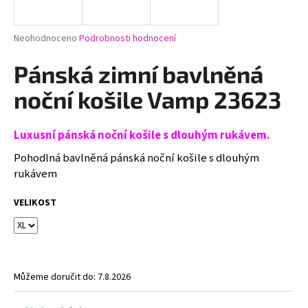
a
j
Průměrné
Neohodnoceno
Podrobnosti hodnocení
í
hodnocení
produktu
Pánská zimní bavlněná
t
je
?
0,0
noční košile Vamp 23623
z
5
hvězdiček.
Luxusní pánská noční košile s dlouhým rukávem.
Pohodlná bavlněná pánská noční košile s dlouhým
HLEDAT
rukávem
VELIKOST
D
o
p
o
Můžeme doručit do:
7.8.2026
r
u