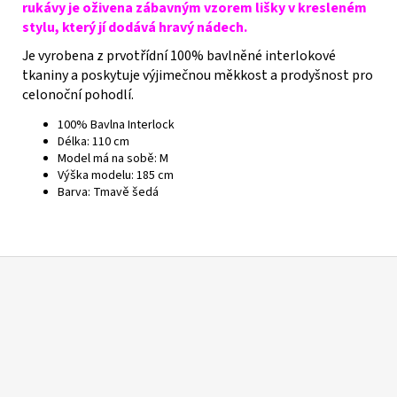
rukávy je oživena zábavným vzorem lišky v kresleném
stylu, který jí dodává hravý nádech.
Je vyrobena z prvotřídní 100% bavlněné interlokové
tkaniny a poskytuje výjimečnou měkkost a prodyšnost pro
celonoční pohodlí.
100% Bavlna Interlock
Délka: 110 cm
Model má na sobě: M
Výška modelu: 185 cm
Barva: Tmavě šedá
Z
á
p
a
t
í