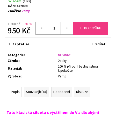
č
Skladem
(1 ks)
u
Kód:
4420/XL
Značka:
Vamp
j
e
m
1 200 Kč
–20 %
950 Kč
DO KOŠÍKU
e
Měrná
cena:
PODPRSENKA
Zeptat se
Sdílet
S
KOSTICEMI
Kategorie
:
NOVINKY
FELINA
Záruka
:
2 roky
MOMENTS
519
100 % přírodní bavlna šetrná
Materiál
:
TMAVĚ
k pokožce
MODRÁ
Výrobce
:
Vamp
1
547
Kč
Popis
Související (8)
Hodnocení
Diskuze
Původně:
1
799
Kč
Tato klasická silueta s výstřihem do V a dlouhými