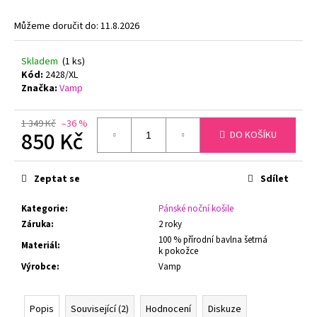
č
u
Můžeme doručit do:
11.8.2026
j
e
Skladem
(1 ks)
m
Kód:
2428/XL
e
Značka:
Vamp
PODPRSENKA
1 349 Kč
–36 %
S
850 Kč
DO KOŠÍKU
KOSTICÍ
FELINA
Měrná
CONTURELLE
cena:
Zeptat se
Sdílet
PROVENCE
80505
ČERNÁ
Kategorie
:
Pánské noční košile
1
Záruka
:
2 roky
699
100 % přírodní bavlna šetrná
Materiál
:
Kč
k pokožce
Původně:
Výrobce
:
Vamp
2
879
Kč
Popis
Související (2)
Hodnocení
Diskuze