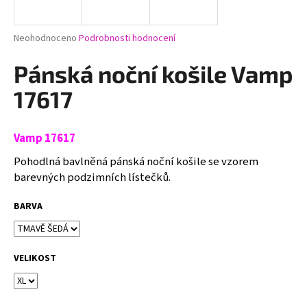
a
j
Průměrné
Neohodnoceno
Podrobnosti hodnocení
í
hodnocení
produktu
Pánská noční košile Vamp
t
je
?
0,0
17617
z
5
hvězdiček.
Vamp 17617
HLEDAT
Pohodlná bavlněná pánská noční košile se vzorem
barevných podzimních lístečků.
BARVA
D
o
p
VELIKOST
o
r
u