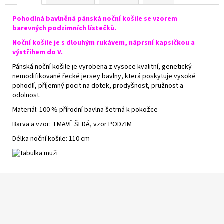
Pohodlná bavlněná pánská noční košile se vzorem
barevných podzimních lístečků.
Noční košile je s dlouhým rukávem, náprsní kapsičkou a
výstřihem do V.
Pánská noční košile je vyrobena z vysoce kvalitní, genetický
nemodifikované řecké jersey bavlny, která poskytuje vysoké
pohodlí, příjemný pocit na dotek, prodyšnost, pružnost a
odolnost.
Materiál: 100 % přírodní bavlna šetrná k pokožce
Barva a vzor: TMAVĚ ŠEDÁ, vzor PODZIM
Délka noční košile: 110 cm
Z
á
p
a