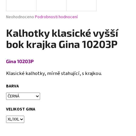
a
j
Průměrné
Neohodnoceno
Podrobnosti hodnocení
í
hodnocení
produktu
Kalhotky klasické vyšší
t
je
?
0,0
bok krajka Gina 10203P
z
5
hvězdiček.
Gina 10203P
HLEDAT
Klasické kalhotky, mírně stahující, s krajkou.
BARVA
D
o
VELIKOST GINA
p
o
r
u