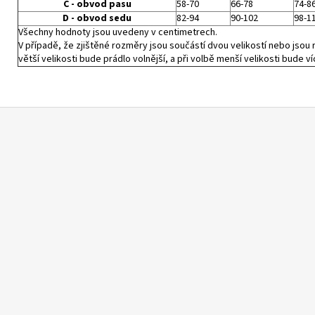
C - obvod pasu
58-70
66-78
74-8
D - obvod sedu
82-94
90-102
98-1
Všechny hodnoty jsou uvedeny v centimetrech.
V případě, že zjištěné rozměry jsou součástí dvou velikostí nebo jsou r
větší velikosti bude prádlo volnější, a při volbě menší velikosti bude ví
Z
á
p
a
t
í