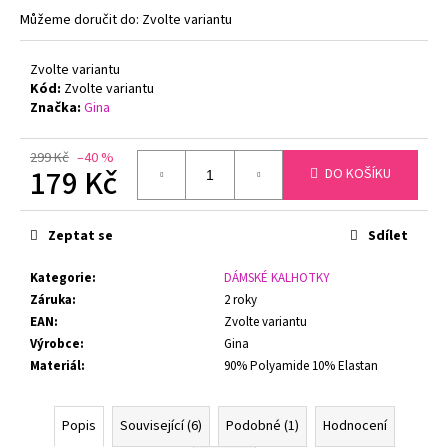
č
Můžeme doručit do:
Zvolte variantu
u
j
e
Zvolte variantu
m
Kód:
Zvolte variantu
Značka:
Gina
e
299 Kč
–40 %
PODPRSENKA
179 Kč
DO KOŠÍKU
S
KOSTICEMI
Měrná
FELINA
cena:
Zeptat se
Sdílet
MOMENTS
519
ČERNÁ
Kategorie
:
DÁMSKÉ KALHOTKY
1
Záruka
:
2 roky
699
EAN
:
Zvolte variantu
Kč
Výrobce
:
Gina
Původně:
1
Materiál
:
90% Polyamide 10% Elastan
799
Kč
Popis
Související (6)
Podobné (1)
Hodnocení