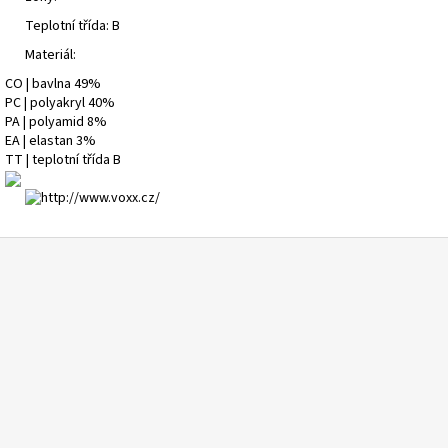
Teplotní třída: B
Materiál:
CO | bavlna 49%
PC | polyakryl 40%
PA | polyamid 8%
EA | elastan 3%
TT | teplotní třída B
Z
á
p
a
t
í