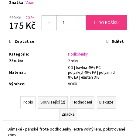
č
Značka:
Voxx
u
j
220 Kč
–20 %
e
175 Kč
DO KOŠÍKU
m
Měrná
e
cena:
Zeptat se
Sdílet
PODPRSENKA
Kategorie
:
Podkolenky
S
Záruka
:
2 roky
KOSTICEMI
FELINA
CO | bavlna 49% PC |
MOMENTS
Materiál
:
polyakryl 40% PA | polyamid
519
8% EA | elastan 3%
ČERNÁ
Výrobce
:
VOXX
1
699
Kč
Popis
Související (2)
Hodnocení
Diskuze
Původně:
1
Značka
799
Kč
Dámské - pánské froté podkolenky, extra volný lem, polstrované
zóny.