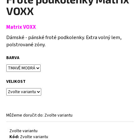
je
a
0,0
VOXX
z
j
5
í
hvězdiček.
Matrix VOXX
t
Dámské - pánské froté podkolenky. Extra volný lem,
?
polstrované zóny.
BARVA
HLEDAT
VELIKOST
D
o
p
Můžeme doručit do:
Zvolte variantu
o
r
Zvolte variantu
u
Kód:
Zvolte variantu