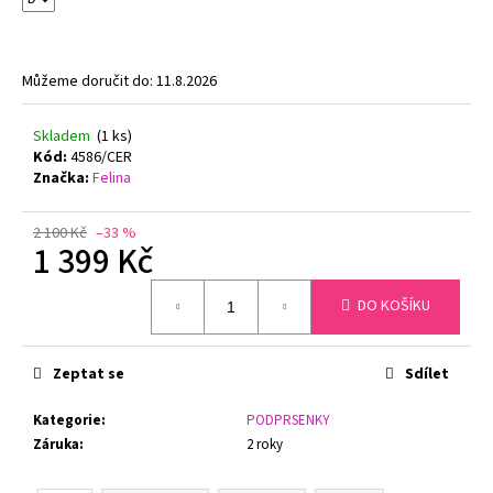
č
u
j
e
Můžeme doručit do:
11.8.2026
m
e
Skladem
(1 ks)
Kód:
4586/CER
Značka:
Felina
DÁMSKÉ
TÍLKO
PRODLOUŽENÉ
2 100 Kč
–33 %
GINA
1 399 Kč
08021P
BAMBUS
Měrná
DO KOŠÍKU
cena:
349
Kč
Původně:
420
Zeptat se
Sdílet
Kč
Kategorie
:
PODPRSENKY
Záruka
:
2 roky