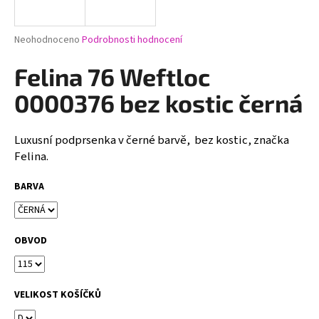
a
j
Průměrné
Neohodnoceno
Podrobnosti hodnocení
í
hodnocení
produktu
Felina 76 Weftloc
t
je
?
0,0
0000376 bez kostic černá
z
5
hvězdiček.
Luxusní podprsenka v černé barvě, bez kostic, značka
Felina.
HLEDAT
BARVA
D
OBVOD
o
p
o
r
VELIKOST KOŠÍČKŮ
u