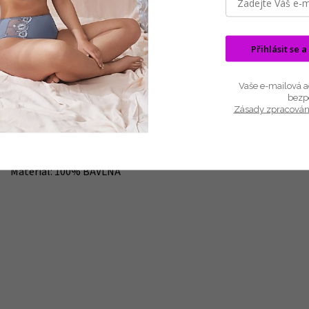
Dámské pyžamo s květovým motivem pro pocit výjimečnosti
Set tvoří barevné kalhoty v 3/4 délce a jednobarevné triko s ma
Dvoudílné pyžamo je vyrobeno z vysoce kvalitní 100%bavlny .
Přihlásit se a
Doporučujeme!
Vaše e-mailová ad
bezp
Zásady zpracován
Barva a vzor: červená růže
Délka topu: 68 cm + 3/4 délka kalhot
Materiál:
100% BAVLNA