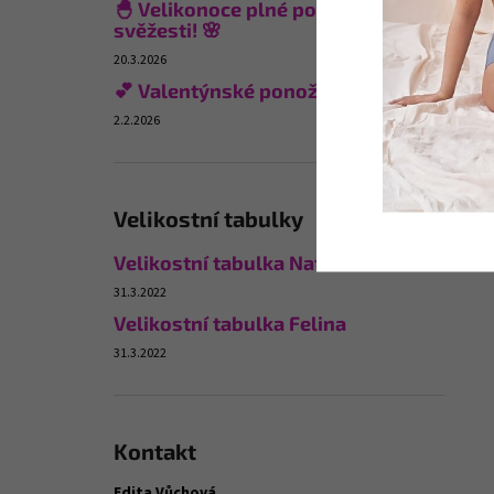
🐣 Velikonoce plné pohodlí a
svěžesti! 🌸
20.3.2026
💕 Valentýnské ponožky
2.2.2026
Velikostní tabulky
Velikostní tabulka Naturana
31.3.2022
Velikostní tabulka Felina
31.3.2022
Kontakt
Edita Vůchová