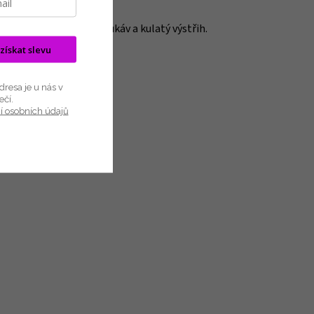
 a pohodlné spaní.
lým obrázkem, krátký rukáv a kulatý výstřih.
 získat slevu
resa je u nás v
ečí.
í osobních údajů