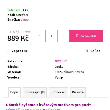
č
u
Skladem
(1 ks)
j
Kód:
4399/XXL
e
Značka:
Vamp
m
e
1 100 Kč
–19 %
889 Kč
DO KOŠÍKU
PODPRSENKA
Měrná
S
cena:
KOSTICEMI
Zeptat se
Sdílet
FELINA
MOMENTS
Kategorie
:
NOVINKY
519
TMAVĚ
Záruka
:
2 roky
MODRÁ
Materiál
:
100 % přírodní bavlna
1
Výrobce
:
Vamp
547
Kč
Původně:
Popis
Související (8)
Hodnocení
Diskuze
1
799
Kč
Dámské pyžamo s květovým motivem pro pocit