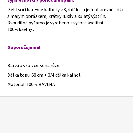
výjimečnosti a pohodlné spaní.
Set tvoří barevné kalhoty v 3/4 délce a jednobarevné triko
s malým obrázkem, krátký rukáv a kulatý výstřih.
Dvoudílné pyžamo je vyrobeno z vysoce kvalitní
100%bavlny .
Doporučujeme!
Barva a vzor: červená růže
Délka topu: 68 cm + 3/4 délka kalhot
Materiál:
100% BAVLNA
Z
á
p
a
t