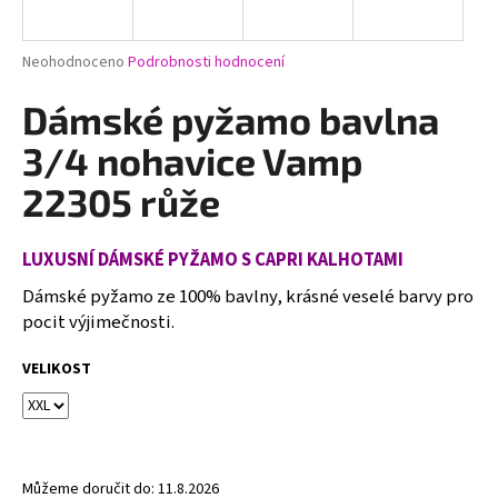
a
j
Průměrné
Neohodnoceno
Podrobnosti hodnocení
í
hodnocení
produktu
Dámské pyžamo bavlna
t
je
?
0,0
3/4 nohavice Vamp
z
5
22305 růže
hvězdiček.
LUXUSNÍ DÁMSKÉ PYŽAMO S CAPRI KALHOTAMI
HLEDAT
Dámské pyžamo ze 100% bavlny, krásné veselé barvy pro
pocit výjimečnosti.
D
VELIKOST
o
p
o
r
u
Můžeme doručit do:
11.8.2026