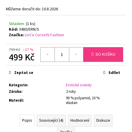
č
u
Můžeme doručit do:
10.8.2026
j
e
Skladem
(1 ks)
m
Kód:
3480/ERN/S
e
Značka:
LivCo Corsetti Fashion
799 Kč
–37 %
NATURANA
499 Kč
DO KOŠÍKU
5063
ZMENŠOVACÍ
Měrná
PODPRSENKA
cena:
MINIMIZER
Zeptat se
Sdílet
TMAVĚ
ŠEDÁ
Kategorie
:
Erotické overaly
729
Záruka
:
2 roky
Kč
90 % polyamid, 10 %
Materál
:
elastan
Popis
Související (4)
Hodnocení
Diskuze