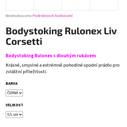
a
j
Průměrné
Neohodnoceno
Podrobnosti hodnocení
í
hodnocení
produktu
Bodystoking Rulonex Liv
t
je
?
0,0
Corsetti
z
5
hvězdiček.
Bodystoking Rulonex s dlouhým rukávem
Krásné, smyslné a extrémně pohodlné spodní prádlo pro
HLEDAT
zvláštní příležitosti.
BARVA
D
o
p
VELIKOST
o
r
u