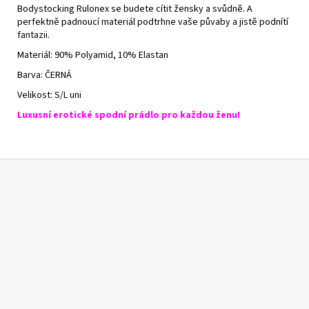
Bodystocking Rulonex se budete cítit žensky a svůdně.
A
perfektně padnoucí materiál podtrhne vaše půvaby a jistě podnítí
fantazii.
Materiál: 90% Polyamid, 10% Elastan
Barva: ČERNÁ
Velikost: S/L uni
Luxusní erotické spodní prádlo pro každou ženu!
Z
á
p
a
t
í