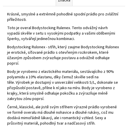
Značka
Krásné, smyslné a extrémně pohodlné spodní prádlo pro zvláštní
příležitosti.
Toto je overal Bodystocking Rulenex.
Tento odvážný návrh
vypadá skvěle v setu s vysokými podpatky a vašimi oblíbenými
šperky, vytvářejí jedinečnou kombinaci.
Bodystocking Rulonex - střih, který zaujme Bodystocking Rulonex
je erotické, síťované prádlo s otevřeným rozkrokem, které
úžasným způsobem zvýrazňuje postavu a odvážně odhaluje
poprsí.
Body je vyrobeno z elastického materiálu, sestávajícího z 90%
polyamidu a 10% elastanu, díky čemuž skvěle sedí na
těle.
Výrobek je dostupný v univerzální velikosti S/L, dokonale se
přizpůsobí postavě, přilne k ní jako na míru.
Body je vyrobeno z
krajky, která smyslně odhaluje pokožku a zvýrazňuje méně
zakrytou zónu poprsí.
Černé, klasické, ale jistě svým střihem výrazné prádlo vyrobené
ve formě overalu má dlouhé nohavice a dlouhé rukávy, což mu
dodává mimořádně lákavý, ale i romantický vzhled.
Sexy a
průsvitný materiál, pohodlný tvar a nadčasový střih.