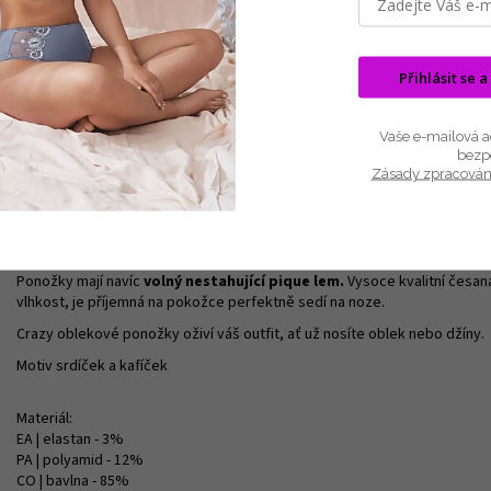
Výro
Přihlásit se a
Popis
Související (8)
Hodnocení
Diskuze
Vaše e-mailová ad
Dámské - pánské společenské "trendy" obrázkové ponožky z česa
bezp
Zásady zpracován
Obrázkové společenské ponožky Lonka® TWIDOR jsou
módní klasické 
Úplet je pletený na 200 jehlových strojích, je velmi jemný a hladký, takže
Ponožky mají špičku spojenou
plochým řetízkovým švem, který vůbec 
Ponožky mají navíc
volný nestahující pique lem.
Vysoce kvalitní česan
vlhkost, je příjemná na pokožce perfektně sedí na noze.
Crazy oblekové ponožky oživí váš outfit, ať už nosíte oblek nebo džíny.
Motiv srdíček a kafíček
Materiál:
EA |
elastan
- 3%
PA |
polyamid
- 12%
CO |
bavlna
- 85%