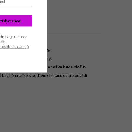
| bavlna - 85%
bce
:
Lonka
 získat slevu
resa je u nás v
né bavlny s elastanem.
ečí.
í osobních údajů
ponožky špičkové kvality.
 každý detail obrázku je ostrý.
necítíte a nehrozí, že ponožka bude tlačit.
á bavlněná příze s podílem elastanu dobře odvádí