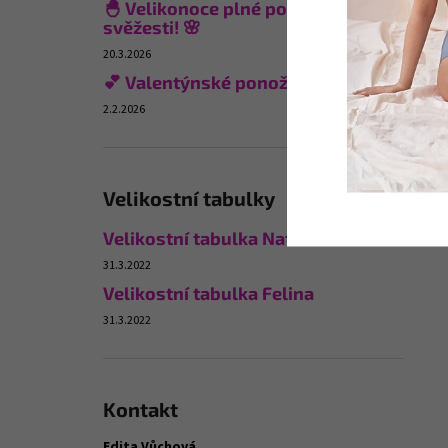
🐣 Velikonoce plné pohodlí a
svěžesti! 🌸
20.3.2026
💕 Valentýnské ponožky
2.2.2026
Velikostní tabulky
Velikostní tabulka Naturana
31.3.2022
Velikostní tabulka Felina
31.3.2022
Kontakt
Edita Vůchová